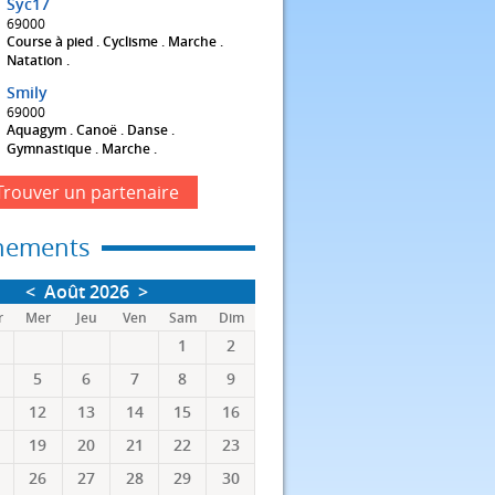
Syc17
69000
Course à pied . Cyclisme . Marche .
Natation .
Smily
69000
Aquagym . Canoë . Danse .
Gymnastique . Marche .
Trouver un partenaire
nements
<
Août 2026
>
r
Mer
Jeu
Ven
Sam
Dim
1
2
5
6
7
8
9
12
13
14
15
16
19
20
21
22
23
26
27
28
29
30