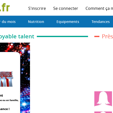
S'inscrire
Se connecter
Comment ça 
r du mois
Nutrition
Equipements
Tendances
oyable talent
Près