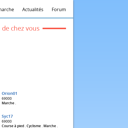
marche
Actualités
Forum
 de chez vous
Orion01
69000
Marche .
Syc17
69000
Course à pied . Cyclisme . Marche .