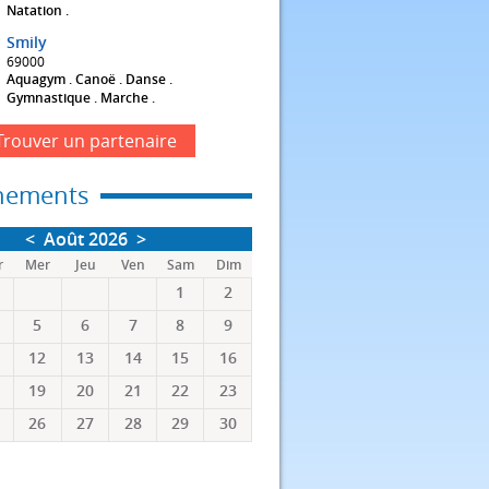
Natation .
Smily
69000
Aquagym . Canoë . Danse .
Gymnastique . Marche .
Trouver un partenaire
nements
<
Août 2026
>
r
Mer
Jeu
Ven
Sam
Dim
1
2
5
6
7
8
9
12
13
14
15
16
19
20
21
22
23
26
27
28
29
30