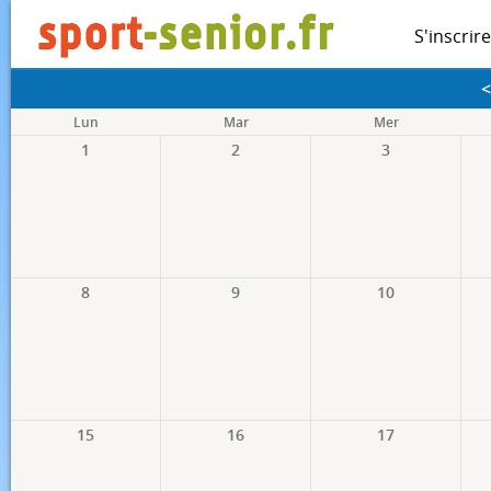
S'inscrire
<
Lun
Mar
Mer
1
2
3
8
9
10
15
16
17