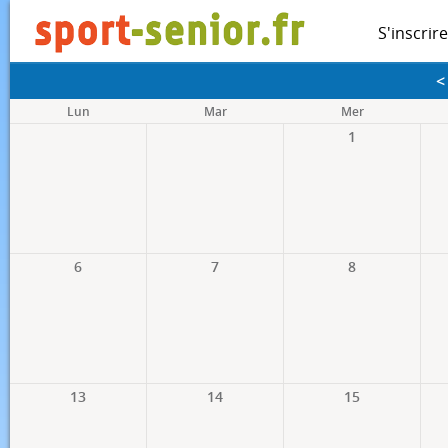
S'inscrire
<
Lun
Mar
Mer
1
6
7
8
13
14
15